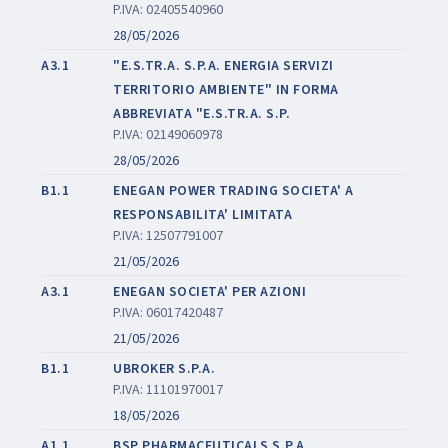
P.IVA: 02405540960
28/05/2026
A3.1
"E.S.TR.A. S.P.A. ENERGIA SERVIZI
TERRITORIO AMBIENTE" IN FORMA
ABBREVIATA "E.S.TR.A. S.P.
P.IVA: 02149060978
28/05/2026
B1.1
ENEGAN POWER TRADING SOCIETA' A
RESPONSABILITA' LIMITATA
P.IVA: 12507791007
21/05/2026
A3.1
ENEGAN SOCIETA' PER AZIONI
P.IVA: 06017420487
21/05/2026
B1.1
UBROKER S.P.A.
P.IVA: 11101970017
18/05/2026
A1.1
BSP PHARMACEUTICALS S.P.A.