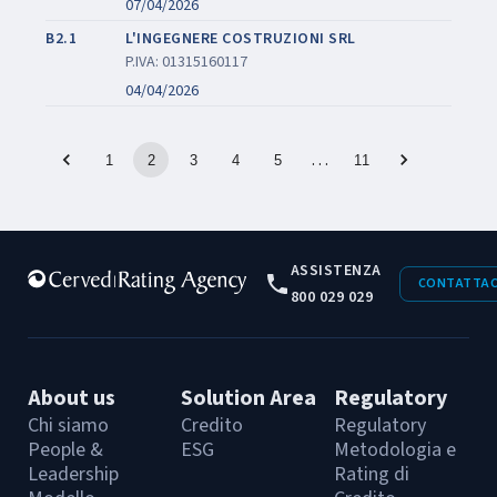
07/04/2026
B2.1
L'INGEGNERE COSTRUZIONI SRL
P.IVA: 01315160117
04/04/2026
…
1
2
3
4
5
11
ASSISTENZA
CONTATTAC
800 029 029
About us
Solution Area
Regulatory
Chi siamo
Credito
Regulatory
People &
ESG
Metodologia e
Leadership
Rating di