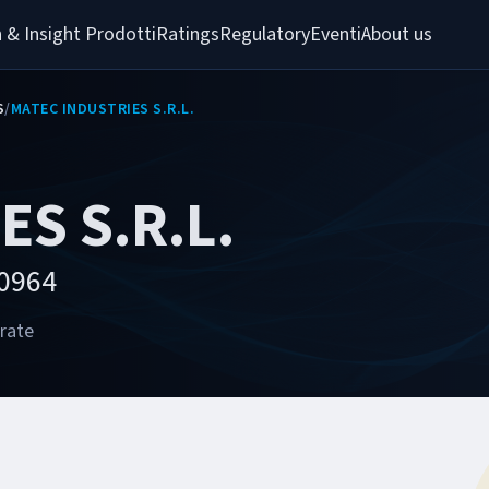
 & Insight 
Prodotti
Ratings
Regulatory
Eventi
About us
S
/
MATEC INDUSTRIES S.R.L.
ES S.R.L.
00964
orate