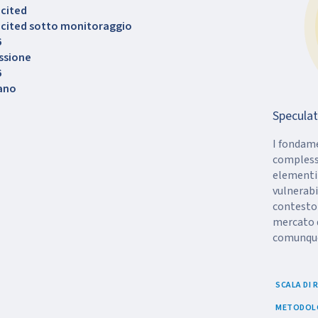
icited
licited sotto monitoraggio
6
ssione
6
iano
Speculat
I fondame
compless
elementi 
vulnerabi
contesto
mercato di
comunque 
SCALA DI
METODOLO