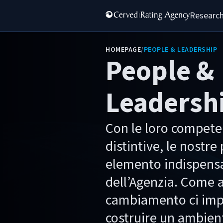
Research
HOMEPAGE
/
PEOPLE & LEADERSHIP
People &
Leadersh
Con le loro compete
distintive, le nostr
elemento indispensab
dell’Agenzia. Come a
cambiamento ci im
costruire un ambien