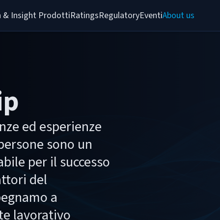
 & Insight 
Prodotti
Ratings
Regulatory
Eventi
About us
ip
nze ed esperienze
e persone sono un
ile per il successo
ttori del
pegnamo a
te lavorativo