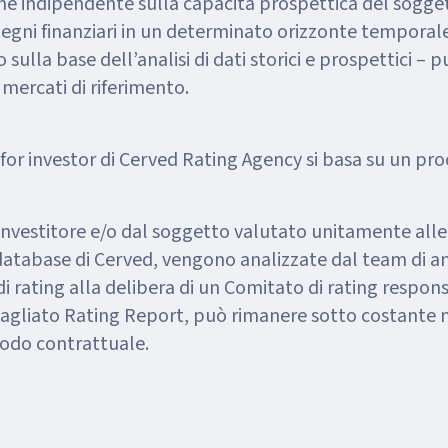
ione indipendente sulla capacità prospettica del sogg
gni finanziari in un determinato orizzonte temporale
sulla base dell’analisi di dati storici e prospettici – p
i mercati di riferimento.
g for investor di Cerved Rating Agency si basa su un pro
’investitore e/o dal soggetto valutato unitamente all
 database di Cerved, vengono analizzate dal team di a
rating alla delibera di un Comitato di rating responsab
tagliato Rating Report, può rimanere sotto costante
riodo contrattuale.