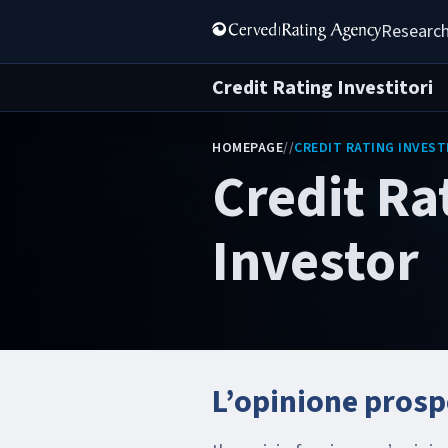
Research
Credit Rating Investitori
HOMEPAGE
/
/
CREDIT RATING INVEST
Credit Ra
Investor
L’opinione prospe