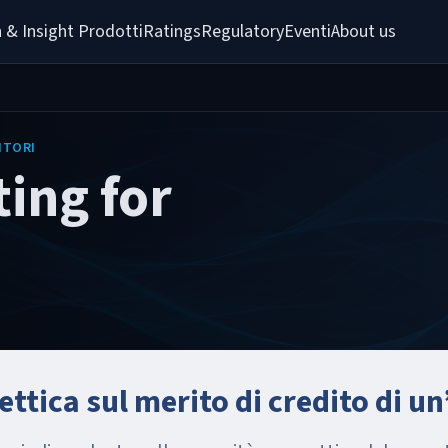
 & Insight 
Prodotti
Ratings
Regulatory
Eventi
About us
ITORI
ting for
ttica sul merito di credito di u