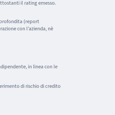
ori di rating sottostanti il rating emesso.
approfondita (report
erazione con l’azienda, nè
ndipendente, in linea con le
erimento di rischio di credito