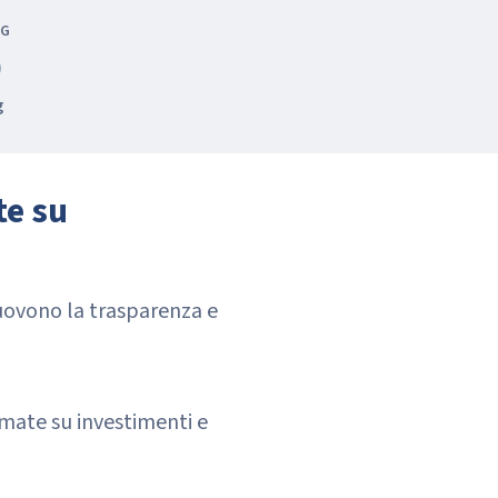
NG
0
g
te su
muovono la trasparenza e
mate su investimenti e