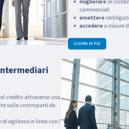
migliorare
le condizi
commerciali
emettere
obbligazio
accedere
a misure d
SCOPRI DI PIÙ
 Intermediari
del credito attraverso una
te sulle controparti da
 di vigilanza in linea con i