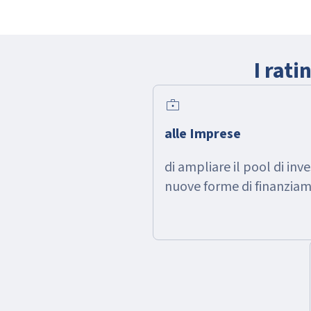
I rat
enterprise
alle Imprese
di ampliare il pool di inv
nuove forme di finanzia