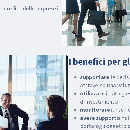
del credito delle imprese in
I benefici per g
supportare
le decis
attraverso una valu
utilizzare
il rating e
di investimento
monitorare
il risch
avere
supporto
nell
portafogli oggetto d