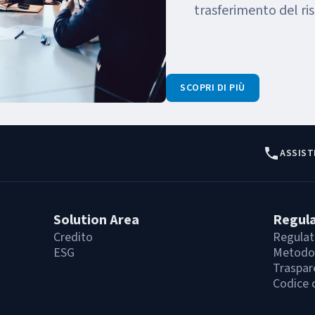
trasferimento del ris
SCOPRI DI PIÙ
ASSIST
Solution Area
Regul
Credito
Regulat
ESG
Metodol
Traspar
Codice 