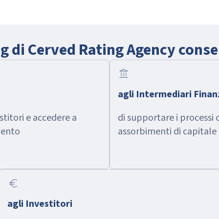
ing di Cerved Rating Agency cons
account_balance
agli Intermediari Finan
estitori e accedere a
di supportare i processi c
mento
assorbimenti di capitale
euro
agli Investitori