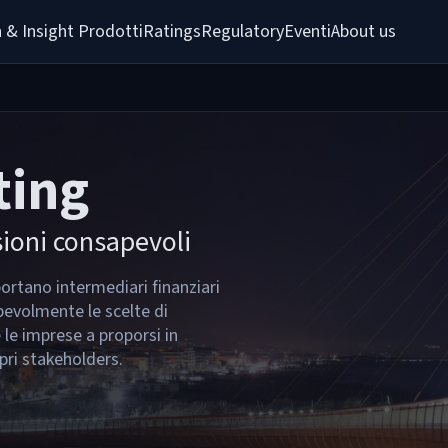
 & Insight 
Prodotti
Ratings
Regulatory
Eventi
About us
ting
sioni consapevoli
portano intermediari finanziari
apevolmente le scelte di
le imprese a proporsi in
pri stakeholders.