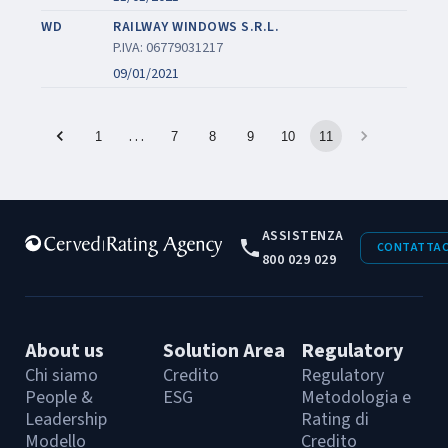
WD
RAILWAY WINDOWS S.R.L.
P.IVA: 06779031217
09/01/2021
…
1
7
8
9
10
11
ASSISTENZA
CONTATTAC
800 029 029
About us
Solution Area
Regulatory
Chi siamo
Credito
Regulatory
People &
ESG
Metodologia e
Leadership
Rating di
Modello
Credito