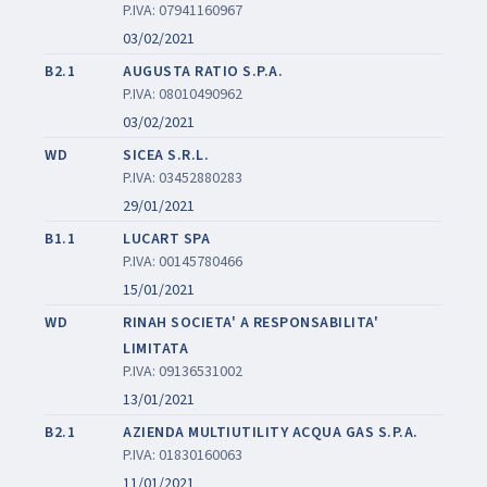
P.IVA: 07941160967
03/02/2021
B2.1
AUGUSTA RATIO S.P.A.
P.IVA: 08010490962
03/02/2021
WD
SICEA S.R.L.
P.IVA: 03452880283
29/01/2021
B1.1
LUCART SPA
P.IVA: 00145780466
15/01/2021
WD
RINAH SOCIETA' A RESPONSABILITA'
LIMITATA
P.IVA: 09136531002
13/01/2021
B2.1
AZIENDA MULTIUTILITY ACQUA GAS S.P.A.
P.IVA: 01830160063
11/01/2021