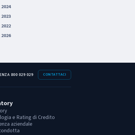
 2024
 2023
 2022
 2026
ENZA 800 029 029
CONTATTACI
atory
ory
ogia e Rating di Credito
enza aziendale
condotta