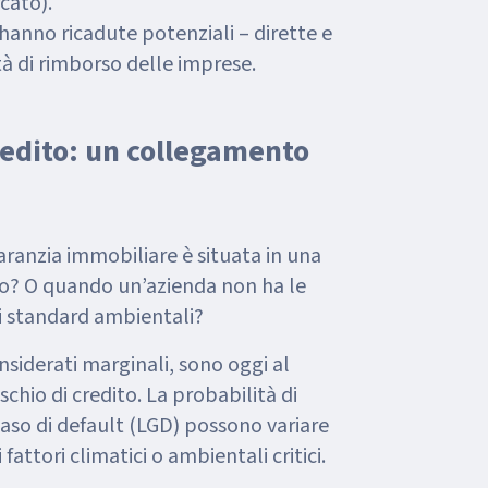
cato).
anno ricadute potenziali – dirette e
tà di rimborso delle imprese.
redito: un collegamento
anzia immobiliare è situata in una
ico? O quando un’azienda non ha le
vi standard ambientali?
siderati marginali, sono oggi al
ischio di credito. La probabilità di
 caso di default (LGD) possono variare
fattori climatici o ambientali critici.