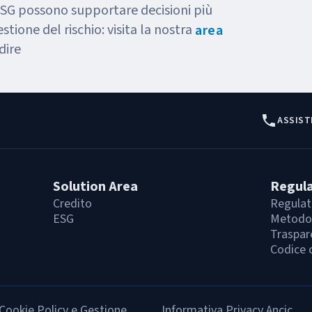
ESG possono supportare decisioni più
stione del rischio: visita la nostra
area
dire
ASSIST
Solution Area
Regul
Credito
Regulat
ESG
Metodol
Traspar
Codice 
Cookie Policy e Gestione
Informativa Privacy Ancic