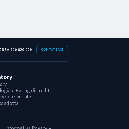
ENZA 800 029 029
CONTATTACI
atory
ory
ogia e Rating di Credito
enza aziendale
condotta
Informativa Privacy –