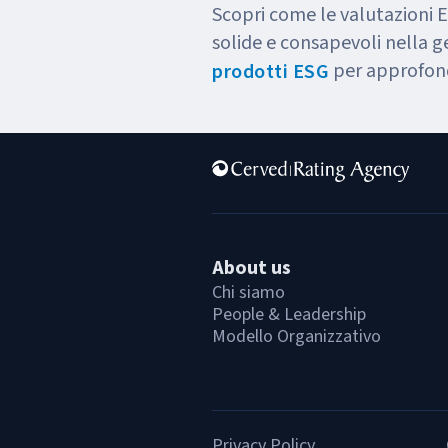
Scopri come le valutazioni 
solide e consapevoli nella ge
per approfon
prodotti ESG
About us
Chi siamo
People & Leadership
Modello Organizzativo
Privacy Policy