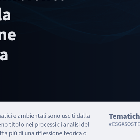
la
ne
ia
Tematich
imatici e ambientali sono usciti dalla
no titolo nei processi di analisi del
#ESG
#SOSTE
atta più di una riflessione teorica o