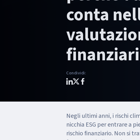
conta nel
valutazio
finanziar
Condividi
:
Negli ultimi anni, i rischi cl
nicchia ESG per entrare a pie
rischio finanziario. Non si tr