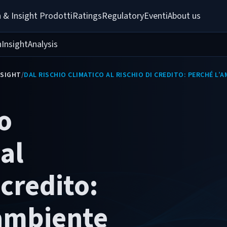
 & Insight 
Prodotti
Ratings
Regulatory
Eventi
About us
h
Insight
Analysis
NSIGHT
/
DAL RISCHIO CLIMATICO AL RISCHIO DI CREDITO: PERCHÉ L’
io
al
 credito:
’ambiente