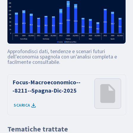
Approfondisci dati, tendenze e scenari futuri
dell’economia spagnola con un’analisi completa e
facilmente consultabile.
Focus-Macroeconomico--
-8211--Spagna-Dic-2025
SCARICA
Tematiche trattate