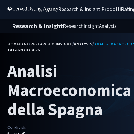
Research & Insight 
Prodotti
Ratin
Research & Insight
Research
Insight
Analysis
HOMEPAGE
/
RESEARCH & INSIGHT
/
ANALYSIS
/
ANALISI MACROECO
14 GENNAIO 2026
Analisi
Macroeconomica
della Spagna
Condividi
: