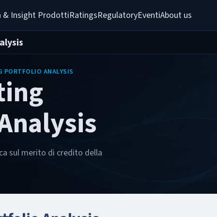
 & Insight 
Prodotti
Ratings
Regulatory
Eventi
About us
alysis
G PORTFOLIO ANALYSIS
ting
 Analysis
a sul merito di credito della