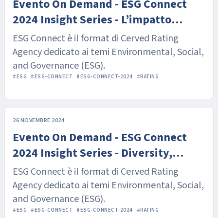
Evento On Demand - ESG Connect
2024 Insight Series - L’impatto
dell’economia circolare sul profilo di
ESG Connect è il format di Cerved Rating
rischio delle imprese italiane
Agency dedicato ai temi Environmental, Social,
and Governance (ESG).
#ESG
#ESG-CONNECT
#ESG-CONNECT-2024
#RATING
26 NOVEMBRE 2024
Evento On Demand - ESG Connect
2024 Insight Series - Diversity,
Equity e Inclusion nelle imprese
ESG Connect è il format di Cerved Rating
italiane
Agency dedicato ai temi Environmental, Social,
and Governance (ESG).
#ESG
#ESG-CONNECT
#ESG-CONNECT-2024
#RATING