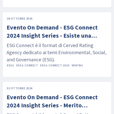
28 OTTOBRE 2024
Evento On Demand - ESG Connect
2024 Insight Series - Esiste una
correlazione fra rischio di credito e
ESG Connect è il format di Cerved Rating
sostenibilità?
Agency dedicato ai temi Environmental, Social,
and Governance (ESG).
#ESG
#ESG-CONNECT
#ESG-CONNECT-2024
#RATING
02 OTTOBRE 2024
Evento On Demand - ESG Connect
2024 Insight Series - Merito
Creditizio e profilo di sostenibilità