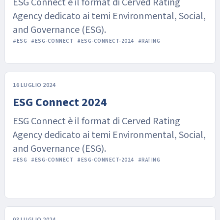
ESG Connect è il format di Cerved Rating
delle imprese familiari
Agency dedicato ai temi Environmental, Social,
and Governance (ESG).
#ESG
#ESG-CONNECT
#ESG-CONNECT-2024
#RATING
16 LUGLIO 2024
ESG Connect 2024
ESG Connect è il format di Cerved Rating
Agency dedicato ai temi Environmental, Social,
and Governance (ESG).
#ESG
#ESG-CONNECT
#ESG-CONNECT-2024
#RATING
03 LUGLIO 2024