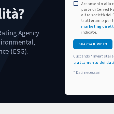
Acconsento alla c
lità?
parte di Cerved R
altre società del 
tratteranno per l
marketing diret
 Rating Agency
indicate.
vironmental,
GUARDA IL VIDEO
nce (ESG).
Cliccando "Invia", stai 
trattamento dei dati
* Dati necessari