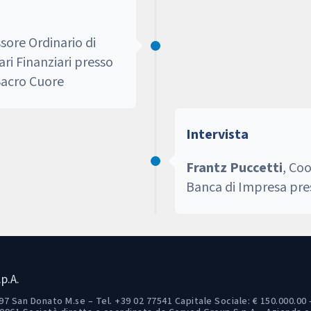
ssore Ordinario di
ri Finanziari presso
 Sacro Cuore
Intervista
Frantz Puccetti
, Co
Banca di Impresa pres
p.A.
7 San Donato M.se – Tel. +39 02 77541 Capitale Sociale: € 150.000.00 –