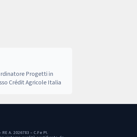
ordinatore Progetti in
so Crédit Agricole Italia
 RE A. 2026783 – C.Fe PI.