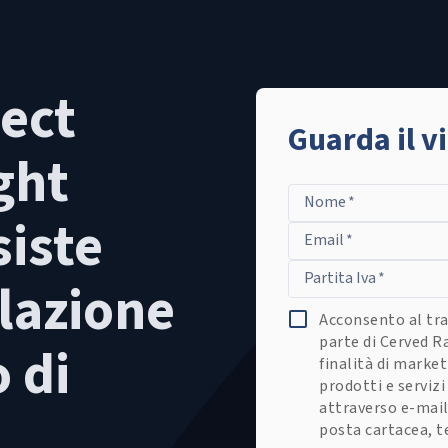
ect
Guarda il v
ght
Nome
*
siste
Email
*
Partita Iva
*
lazione
Acconsento al tra
parte di Cerved R
o di
finalità di market
prodotti e serviz
attraverso e-mail
posta cartacea, 