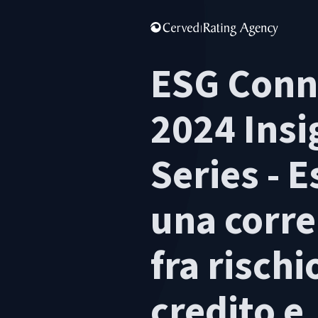
ESG Conn
2024 Insi
Series - E
una corre
fra rischi
credito e