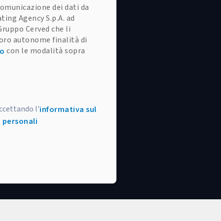
omunicazione dei dati da
ating Agency S.p.A. ad
Gruppo Cerved che li
oro autonome finalità di
con le modalità sopra
to
accettando l'
informativa sul
 personali