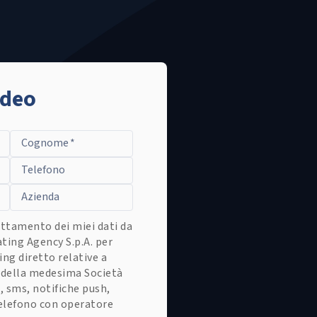
ideo
Cognome
*
Telefono
Azienda
ttamento dei miei dati da
ating Agency S.p.A. per
ing diretto relative a
i della medesima Società
, sms, notifiche push,
telefono con operatore