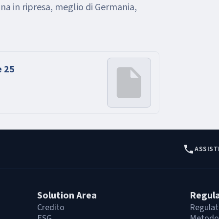
ana in ripresa, meglio di Germania,
e 25
ASSIST
Solution Area
Regul
Credito
Regulat
ESG
Metodol