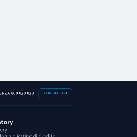
ENZA 800 029 029
CONTATTACI
atory
ory
ogia e Rating di Credito