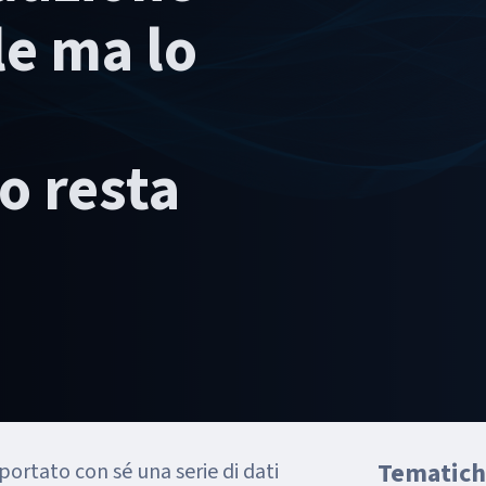
le ma lo
o resta
Tematich
ortato con sé una serie di dati