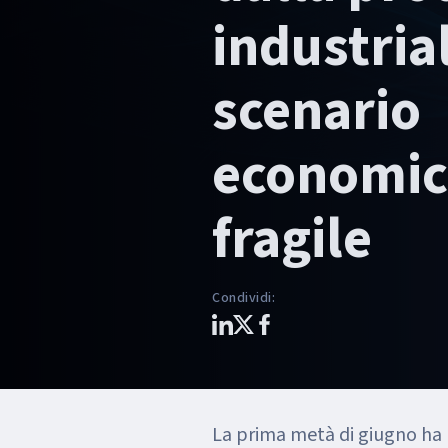
industria
scenario
economic
fragile
Condividi
:
La prima metà di giugno ha p