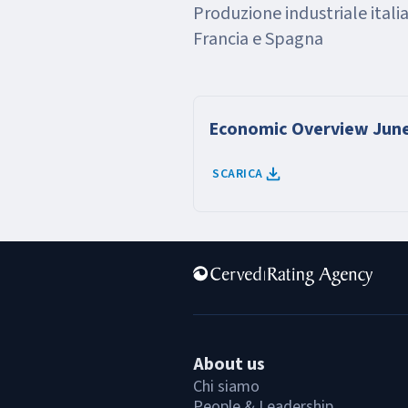
Produzione industriale itali
Francia e Spagna
Economic Overview Jun
SCARICA
About us
Chi siamo
People & Leadership