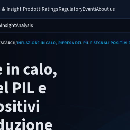
 & Insight 
Prodotti
Ratings
Regulatory
Eventi
About us
h
Insight
Analysis
ESEARCH
/
INFLAZIONE IN CALO, RIPRESA DEL PIL E SEGNALI POSITI
 in calo,
l PIL e
sitivi
duzione