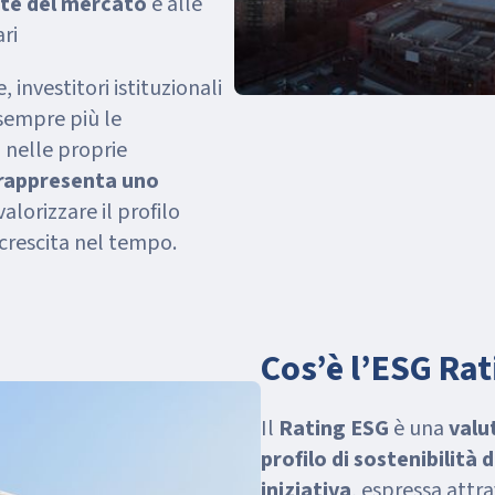
ste del mercato
e alle
ri
 investitori istituzionali
sempre più le
 nelle proprie
rappresenta uno
alorizzare il profilo
 crescita nel tempo.
Cos’è l’ESG Rat
Il
Rating ESG
è una
valu
profilo di sostenibilità
iniziativa
, espressa attra