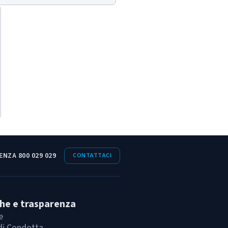
ENZA 800 029 029
CONTATTACI
che e trasparenza
e
di Condotta