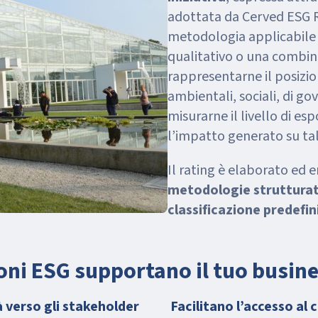
adottata da Cerved ESG R
metodologia applicabile 
qualitativo o una combina
rappresentarne il posizio
ambientali, sociali, di go
misurarne il livello di esp
l’impatto generato su tali
Il rating è elaborato ed 
metodologie strutturate
classificazione predefin
oni ESG supportano il tuo busin
à verso gli stakeholder
Facilitano l’accesso al 