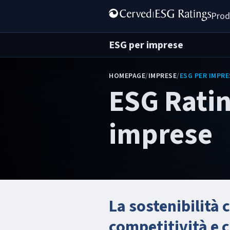
Prod
ESG per imprese
HOMEPAGE
/
IMPRESE
/
ESG PER IMPRE
ESG Ratin
imprese
La sostenibilità 
competitività e c