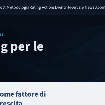
otti
Metodologia
Rating Actions
Eventi  Ricerca e News 
About
SE
g per le
come fattore di
rescita