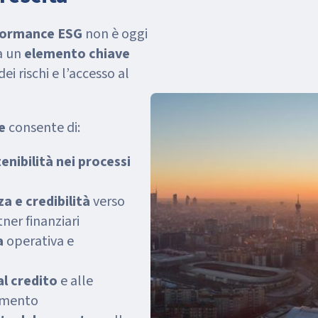
formance ESG
non è oggi
ma un
elemento chiave
dei rischi e l’accesso al
te
consente di:
enibilità nei processi
 e credibilità
verso
tner finanziari
a
operativa e
al credito
e alle
iamento