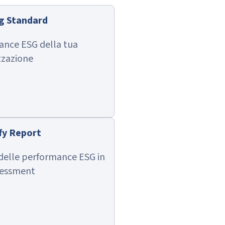
g Standard
ance ESG della tua
zzazione
fy Report
 delle performance ESG in
sessment