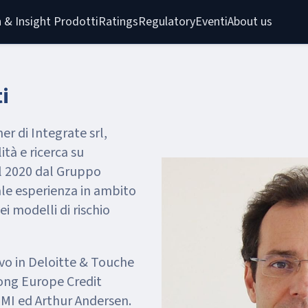
 & Insight 
Prodotti
Ratings
Regulatory
Eventi
About us
i
r di Integrate srl,
lità e ricerca su
l 2020 dal Gruppo
le esperienza in ambito
ei modelli di rischio
ievo in Deloitte & Touche
gong Europe Credit
IMI ed Arthur Andersen.