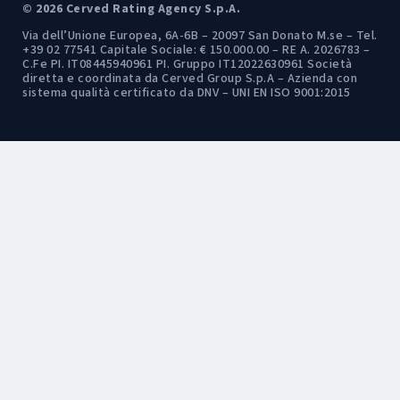
© 2026 Cerved Rating Agency S.p.A.
Via dell’Unione Europea, 6A-6B – 20097 San Donato M.se – Tel.
+39 02 77541 Capitale Sociale: € 150.000.00 – RE A. 2026783 –
C.Fe PI. IT08445940961 PI. Gruppo IT12022630961 Società
diretta e coordinata da Cerved Group S.p.A – Azienda con
sistema qualità certificato da DNV – UNI EN ISO 9001:2015