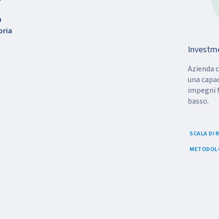
9
oria
Investm
Azienda c
una capac
impegni fi
basso.
SCALA DI
METODOLO