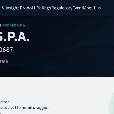
 & Insight 
Prodotti
Ratings
Regulatory
Eventi
About us
S
/
PROGER S.P.A.
.P.A.
30687
orate
icited
licited sotto monitoraggio
6