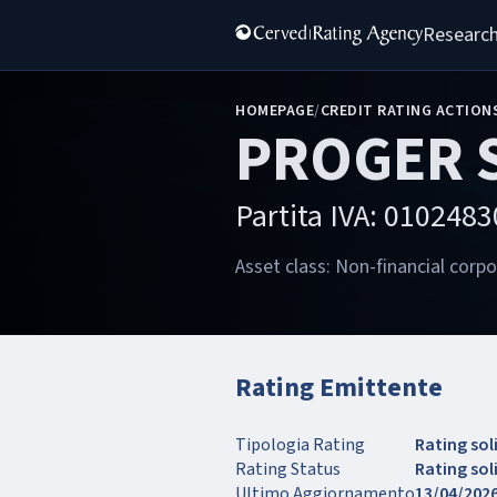
Research
HOMEPAGE
/
CREDIT RATING ACTION
PROGER S
Partita IVA: 010248
Asset class: Non-financial corp
Rating Emittente
Tipologia Rating
Rating sol
Rating Status
Rating so
Ultimo Aggiornamento
13/04/202