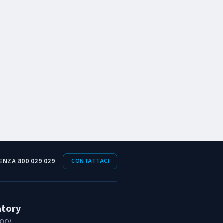
ENZA 800 029 029
CONTATTACI
atory
ory