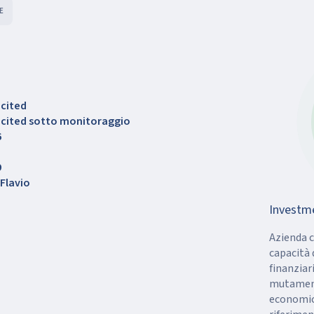
E
icited
licited sotto monitoraggio
6
9
Flavio
Investm
Azienda c
capacità 
finanziar
mutamenti
economico