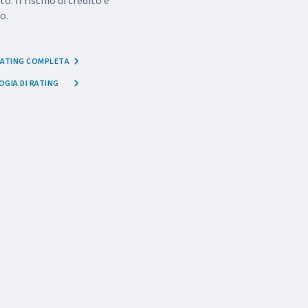
o. Il rischio di credito è
o.
 RATING COMPLETA
GIA DI RATING