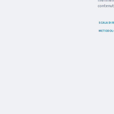
riferiment
contenut
SCALA DI
METODOLO