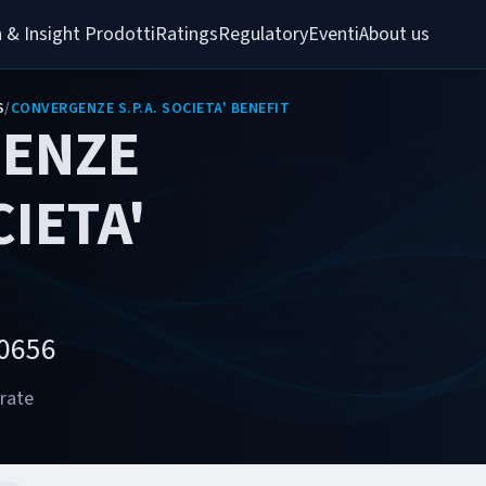
 & Insight 
Prodotti
Ratings
Regulatory
Eventi
About us
S
/
CONVERGENZE S.P.A. SOCIETA' BENEFIT
ENZE
CIETA'
20656
orate